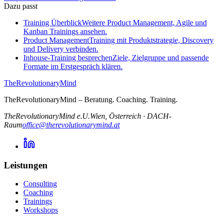
Dazu passt
Training Überblick
Weitere Product Management, Agile und
Kanban Trainings ansehen.
Product Management
Training mit Produktstrategie, Discovery
und Delivery verbinden.
Inhouse-Training besprechen
Ziele, Zielgruppe und passende
Formate im Erstgespräch klären.
TheRevolutionaryMind
TheRevolutionaryMind – Beratung. Coaching. Training.
TheRevolutionaryMind e.U.
Wien, Österreich
·
DACH-
Raum
office@therevolutionarymind.at
Leistungen
Consulting
Coaching
Trainings
Workshops