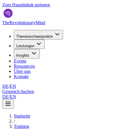
Zum Hauptinhalt springen
TheRevolutionaryMind
Themenschwerpunkte
Leistungen
Insights
Events
Ressourcen
Über uns
Kontakt
DE
/
EN
Gespräch buchen
DE
/
EN
Startseite
/
Training