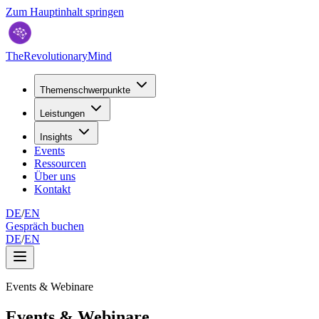
Zum Hauptinhalt springen
TheRevolutionaryMind
Themenschwerpunkte
Leistungen
Insights
Events
Ressourcen
Über uns
Kontakt
DE
/
EN
Gespräch buchen
DE
/
EN
Events & Webinare
Events & Webinare