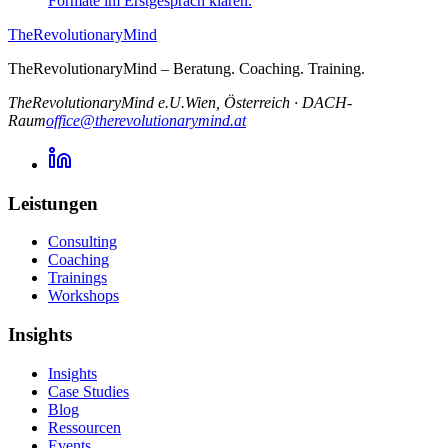
Formate im Erstgespräch klären.
TheRevolutionaryMind
TheRevolutionaryMind – Beratung. Coaching. Training.
TheRevolutionaryMind e.U.
Wien, Österreich
·
DACH-
Raum
office@therevolutionarymind.at
Leistungen
Consulting
Coaching
Trainings
Workshops
Insights
Insights
Case Studies
Blog
Ressourcen
Events