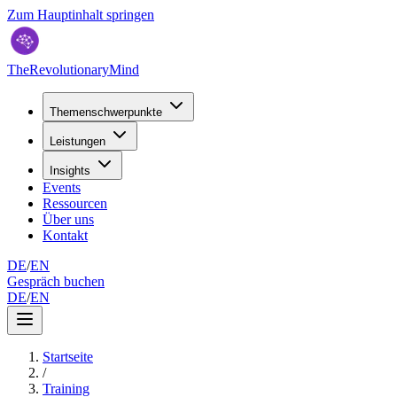
Zum Hauptinhalt springen
TheRevolutionaryMind
Themenschwerpunkte
Leistungen
Insights
Events
Ressourcen
Über uns
Kontakt
DE
/
EN
Gespräch buchen
DE
/
EN
Startseite
/
Training